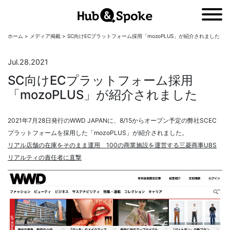
ホーム
>
メディア掲載
>
SC向けECプラットフォーム採用「mozoPLUS」が紹介されました
NEWS
ニュース
Jul.28.2021
SC向けECプラットフォーム採用
COMPANY
会社概要
「mozoPLUS」が紹介されました
MEMBERS
CONTACT
2021年7月28日発行のWWD JAPANに、8/15からオープン予定の弊社SCEC
プラットフォームを採用した「mozoPLUS」が紹介されました。
リアル店舗の在庫をそのまま運用 100の商業施設を運営する三菱商事UBS
CONCEPT
コンセプト
リアルティの責任者に直撃
SERVICE
事業内容
PRIVACY POLICY
プライバシーポリシー