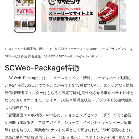
SECURITY POLICY
※. ストーリー動画実装に関しては、株式会社ファナティック 3/19リリース「ザッピング」を
OPサービス採用 問合せ先：
03-6721-0497
Email：
info@ecfanatic.com
SCWeb-Package特徴
「SCWeb-Package」は、ニュースやイベント情報、コーディネート動画な
どを24時間365日いつでもどこからでもSNS感覚でUPし、ストレスなく情報
発信(管理者フィルターはもちろん設定可能)を活性化させる事が出来る仕様と
なっております。また、サイネージ/駐車場満空状況・アプリ等との連携機能
も拡縮自在です。
「管理画面スマホ対応」を中心に、ショッピングセンター(以下、SC)で必要
な機能（施設案内、フロアガイド、ショップ・イベント・キャンペーン情報
等）はもちろん、事業者/テナントの声として寄せられた「SNS投稿のように
簡単に動画で情報発信したい※」に応えるべく、全テナントが利用可能なスト