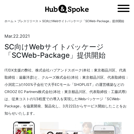
ホーム
>
プレスリリース
>
SC向けWebサイトパッケージ「SCWeb-Package」提供開始
NEWS
ニュース
Mar.22.2021
SC向けWebサイトパッケージ
COMPANY
会社概要
「SCWeb-Package」提供開始
MEMBERS
CONTACT
IT/DX支援の弊社、株式会社ハブアンドスポーク(本社：東京都品川区、代表
取締役：遠藤洋彦)と、クルーズ株式会社(本社：東京都品川区、代表取締役：
小渕宏二)の100%子会社で大手ECモール「SHOPLIST」の運営構築などの
CONCEPT
コンセプト
CROOZ EC Partners株式会社(本社：東京都品川区、代表取締役：工藤武尊)
は、従来コストの1/3程度での導入を実現したWebパッケージ「SCWeb-
SERVICE
Package」を協業開発、製品化し、3月22日からサービス開始したことをお
事業内容
知らせいたします。
PRIVACY POLICY
プライバシーポリシー