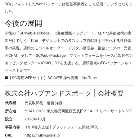
SCにフィットしたWebパッケージは運営事業者として必須インフラとなりま
した。
今後の展開
今後の「SCWeb-Package」は各種機能アップデート、様々な外部連携の実
装だけでなく、店頭・デジタル上での各スタッフ貢献度を可視化する評価体
系の実現、店頭のモバイルオーダー、デジタル整理券、複合データの一元管
理CRM、そして「SCWeb-Package」プラットフォームをベースに次世代シ
ョッピングセンターのOMO、DXを支援する、店頭基点のECパッケージもリ
リース予定です。
■【SC専用WEBサイト】SC-WEB 操作説明 – YouTube
株式会社ハブアンドスポーク | 会社概要
代表者
代表取締役 遠藤 洋彦
所在地
〒141-0031 東京都品川区西五反田2-14-13 リバーサイドNIC2F
設立
2020年10月
事業内容
IT/DX導入支援 | プラットフォーム開発/導入
URL
https://hub-spoke.jp